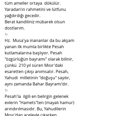
tüm ameller ortaya  dökülür. 
Yaradan’ın rahmetini ve lütfunu 
yağdırdığı gecedir. 
Berat kandiliniz mübarek olsun 
dostlarım. 
✨
Hz.  Musa'ya inananlar da bu akşam 
yanan ilk mumla birlikte Pesah  
kutlamalarına başlıyor. Pesah 
"özgürlüğün bayramı" olarak bilinir, 
çünkü  210 yıl süren Mısır'daki 
esaretten çıkışı anımsatır. Pesah, 
Yahudi  milletinin "doğuşu" sayılır, 
aynı zamanda Bahar Bayramı'dır. 
✨
Pesah'la  ilgili en belirgin gelenek 
evlerin "Hamets"ten (mayalı hamur)  
arındırılmasıdır. Bu, Yahudilerin 
Mısır'dan aceleyle çıkarken  