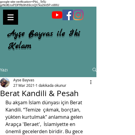
google-site-verification=PbL_5t5j-
grNUlEnxPDPRb9h69cnQI7ks2lm5P-n88U
Ayşe Bayvas ile İki
Kelam
Yazı
Ayse Bayvas
27 Mar 2021
1 dakikada okunur
Berat Kandili & Pesah
Bu akşam İslam dünyası için Berat 
Kandili. “Temize  çıkmak, borçtan, 
yükten kurtulmak" anlamına gelen 
Arapça 'Beraet',  İslamiyette en 
önemli gecelerden biridir. Bu gece 