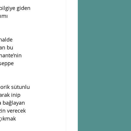
ilgiye giden 
ımı 
halde 
an bu  
mante’nin 
useppe 
orik sütunlu  
arak inip 
a bağlayan 
zin verecek 
 çıkmak  