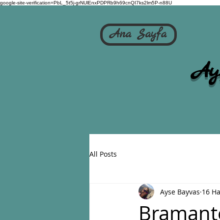
google-site-verification=PbL_5t5j-grNUlEnxPDPRb9h69cnQI7ks2lm5P-n88U
Ana Sayfa
Ay
All Posts
Ayse Bayvas
16 Ha
Bramante