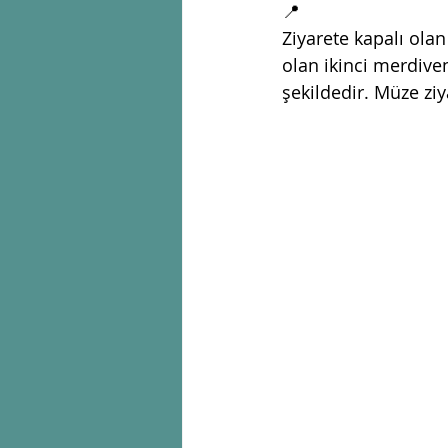
📍
Ziyarete kapalı ola
olan ikinci merdiven
şekildedir. Müze ziy