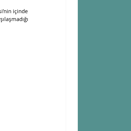
’nin içinde 
rşılaşmadığı  