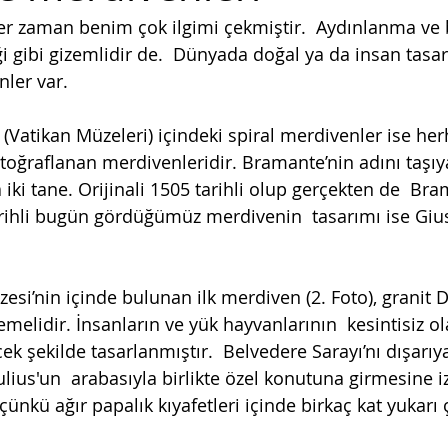
 zaman benim çok ilgimi çekmiştir.  Aydınlanma ve b
i gibi gizemlidir de.  Dünyada doğal ya da insan tasar
er var. 
  (Vatikan Müzeleri) içindeki spiral merdivenler ise her
toğraflanan merdivenleridir. Bramante’nin adını taşıy
iki tane. Orijinali 1505 tarihli olup gerçekten de  Bra
arihli bugün gördüğümüz merdivenin  tasarımı ise Gi
si’nin içinde bulunan ilk merdiven (2. Foto), granit D
şemelidir. İnsanların ve yük hayvanlarının  kesintisiz ol
ek şekilde tasarlanmıştır.  Belvedere Sarayı’nı dışarıy
ulius'un  arabasıyla birlikte özel konutuna girmesine i
 çünkü ağır papalık kıyafetleri içinde birkaç kat yukarı