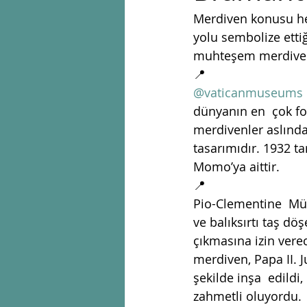
Merdiven konusu her
yolu sembolize ettiğ
muhteşem merdivenl
📍
@vaticanmuseums
dünyanın en  çok fo
merdivenler aslında 
tasarımıdır. 1932 t
Momo’ya aittir. 
📍
Pio-Clementine  Müze
ve balıksırtı taş dö
çıkmasına izin verec
merdiven, Papa II. J
şekilde inşa  edildi,
zahmetli oluyordu. 