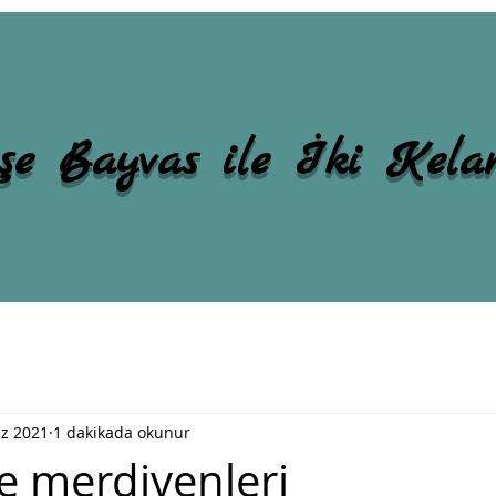
şe Bayvas ile İki Kel
z 2021
1 dakikada okunur
 merdivenleri