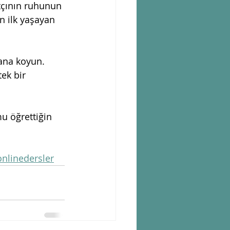
tçının ruhunun 
n ilk yaşayan 
yana koyun. 
ek bir 
u öğrettiğin 
nlinedersler