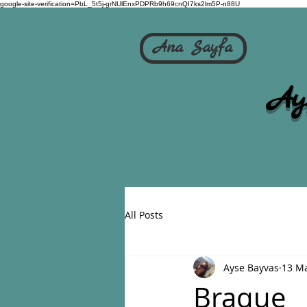
google-site-verification=PbL_5t5j-grNUlEnxPDPRb9h69cnQI7ks2lm5P-n88U
Ana Sayfa
Ay
All Posts
Ayse Bayvas
13 M
Braque