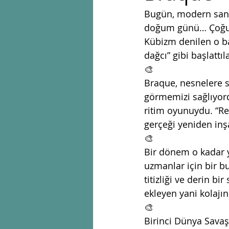
Bugün, modern sanat
doğum günü… Çoğu z
Kübizm denilen o baş
dağcı” gibi başlattıla
🎨
Braque, nesnelere s
görmemizi sağlıyord
ritim oyunuydu. “Re
gerçeği yeniden inş
🎨
Bir dönem o kadar ya
uzmanlar için bir b
titizliği ve derin bi
ekleyen yani kolajın
🎨
Birinci Dünya Savaşı