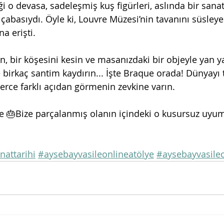
i o devasa, sadeleşmiş kuş figürleri, aslında bir sana
abasıydı. Öyle ki, Louvre Müzesi’nin tavanını süsleye
a erişti.
lın, bir köşesini kesin ve masanızdaki bir objeyle yan 
 birkaç santim kaydırın... İşte Braque orada! Dünyayı t
lerce farklı açıdan görmenin zevkine varın.
e 🎂Bize parçalanmış olanın içindeki o kusursuz uyum
nattarihi
#aysebayvasileonlineatölye
#aysebayvasileo