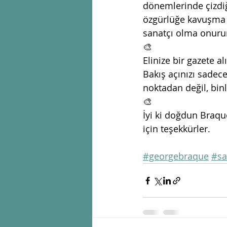
dönemlerinde çizdiğ
özgürlüğe kavuşma ç
sanatçı olma onurun
🎨
Elinize bir gazete a
Bakış açınızı sadece
noktadan değil, bin
🎨
İyi ki doğdun Braqu
için teşekkürler. 
#georgebraque
#sa