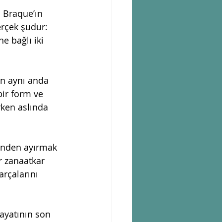
 Braque’ın 
rçek şudur: 
e bağlı iki 
n aynı anda 
ir form ve 
rken aslında 
rinden ayırmak 
r zanaatkar 
arçalarını 
Hayatının son 