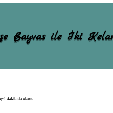
şe Bayvas ile İki Kel
ay
1 dakikada okunur