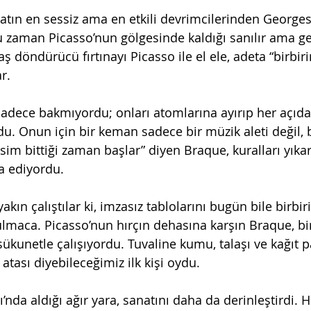
ın en sessiz ama en etkili devrimcilerinden Georges
aman Picasso’nun gölgesinde kaldığı sanılır ama ge
 döndürücü fırtınayı Picasso ile el ele, adeta “birbirin
r.
adece bakmıyordu; onları atomlarına ayırıp her açıda
u. Onun için bir keman sadece bir müzik aleti değil, b
sim bittiği zaman başlar” diyen Braque, kuralları yıka
a ediyordu.
kın çalıştılar ki, imzasız tablolarını bugün bile birbi
ulmaca. Picasso’nun hırçın dehasına karşın Braque, bi
r sükunetle çalışıyordu. Tuvaline kumu, talaşı ve kağıt p
 atası diyebileceğimiz ilk kişi oydu.
’nda aldığı ağır yara, sanatını daha da derinleştirdi. 