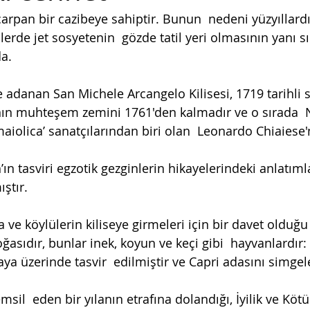
çarpan bir cazibeye sahiptir. Bunun  nedeni yüzyıllardır
lerde jet sosyetenin  gözde tatil yeri olmasının yanı sı
da.
 adanan San Michele Arcangelo Kilisesi, 1719 tarihli s
nın muhteşem zemini 1761'den kalmadır ve o sırada  
aiolica’ sanatçılarından biri olan  Leonardo Chiaiese'n
ın tasviri egzotik gezginlerin hikayelerindeki anlatım
ştır. 
a ve köylülerin kiliseye girmeleri için bir davet olduğ
ğasıdır, bunlar inek, koyun ve keçi gibi  hayvanlardır: 
aya üzerinde tasvir  edilmiştir ve Capri adasını simgele
sil  eden bir yılanın etrafına dolandığı, İyilik ve Kötül