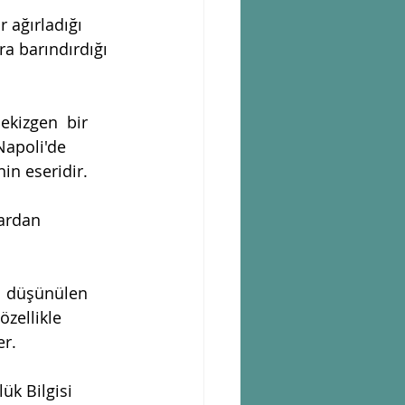
 ağırladığı 
ra barındırdığı 
ekizgen  bir 
Napoli'de 
in eseridir. 
lardan 
u  düşünülen 
özellikle 
r. 
ük Bilgisi 