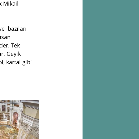
 Mikail  
e  bazıları 
nsan 
der. Tek 
r. Geyik 
, kartal gibi  