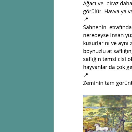
Ağacı ve  biraz daha
görülür. Havva yalv
📍
Sahnenin  etrafında 
neredeyse insan yüz
kusurlarını ve aynı 
boynuzlu at saflığı
saflığın temsilcisi o
hayvanlar da çok ger
📍
Zeminin tam görüntü