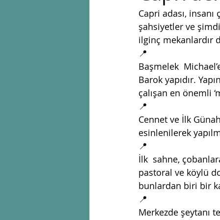
Capri adası, insanı 
şahsiyetler ve şimdi
ilginç mekanlardır 
📍
Başmelek  Michael’e
Barok yapıdır. Yapı
çalışan en önemli ‘m
📍
Cennet ve İlk Günah’
esinlenilerek yapılmı
📍
İlk  sahne, çobanlar
pastoral ve köylü do
bunlardan biri bir k
📍
Merkezde şeytanı tem