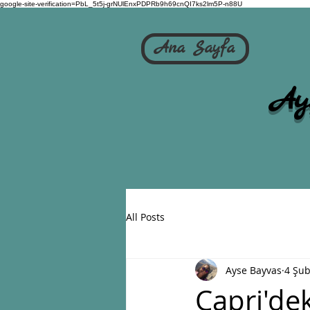
google-site-verification=PbL_5t5j-grNUlEnxPDPRb9h69cnQI7ks2lm5P-n88U
Ana Sayfa
Ay
All Posts
Ayse Bayvas
4 Şub
Capri'de