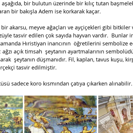
 aşağıda, bir bulutun üzerinde bir kılıç tutan başmelek
aran bir bakışla Adem ise korkarak kaçar. 
bir akarsu, meyve ağaçları ve ayçiçekleri gibi bitkiler v
üyle tasvir edilen çok sayıda hayvan vardır.  Bunlar i
zamanda Hıristiyan inancının  öğretilerini sembolize e
n; ağzı açık timsah  şeytanın ayartmalarının sembolüdü
larak  şeytanın düşmanıdır. Fil, kaplan, tavus kuşu, kirpi
çekçi tasvir edilmiştir. 
sü sadece koro kısmından çatıya çıkarken alınabilir.