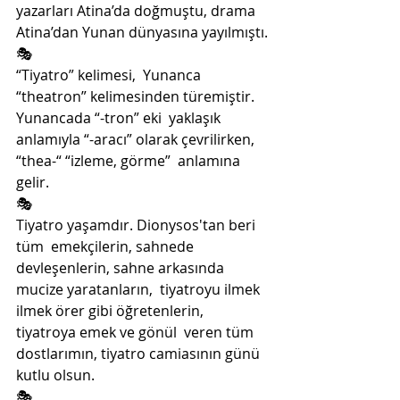
yazarları Atina’da doğmuştu, drama  
Atina’dan Yunan dünyasına yayılmıştı.
🎭
“Tiyatro” kelimesi,  Yunanca 
“theatron” kelimesinden türemiştir. 
Yunancada “-tron” eki  yaklaşık 
anlamıyla “-aracı” olarak çevrilirken, 
“thea-“ “izleme, görme”  anlamına 
gelir. 
🎭
Tiyatro yaşamdır. Dionysos'tan beri 
tüm  emekçilerin, sahnede 
devleşenlerin, sahne arkasında 
mucize yaratanların,  tiyatroyu ilmek 
ilmek örer gibi öğretenlerin, 
tiyatroya emek ve gönül  veren tüm 
dostlarımın, tiyatro camiasının günü 
kutlu olsun. 
🎭