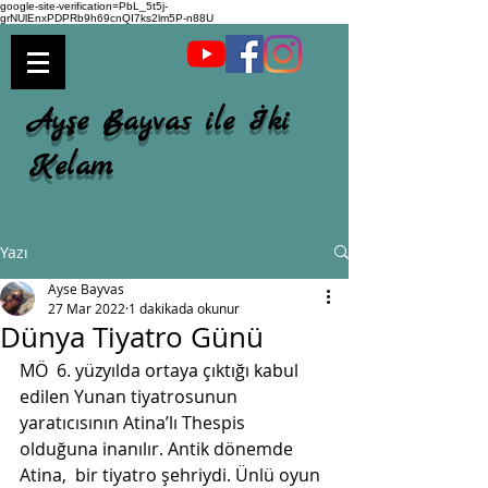
google-site-verification=PbL_5t5j-
grNUlEnxPDPRb9h69cnQI7ks2lm5P-n88U
Ayşe Bayvas ile İki
Kelam
Yazı
Ayse Bayvas
27 Mar 2022
1 dakikada okunur
Dünya Tiyatro Günü
MÖ  6. yüzyılda ortaya çıktığı kabul 
edilen Yunan tiyatrosunun  
yaratıcısının Atina’lı Thespis 
olduğuna inanılır. Antik dönemde 
Atina,  bir tiyatro şehriydi. Ünlü oyun 