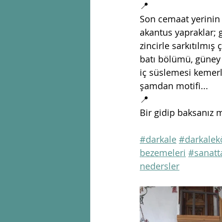
📍
Son cemaat yerinin 
akantus yapraklar; 
zincirle sarkıtılmış
batı bölümü, güney 
iç süslemesi kemerl
şamdan motifi...
📍
Bir gidip baksanız 
#darkale
#darkalek
bezemeleri
#sanatta
nedersler