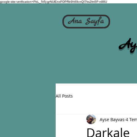
google-site-verification=PbL_5t5j-grNUlEnxPDPRb9h69cnQI7ks2lm5P-n88U
Ana Sayfa
Ay
All Posts
Ayse Bayvas
4 Te
Darkale