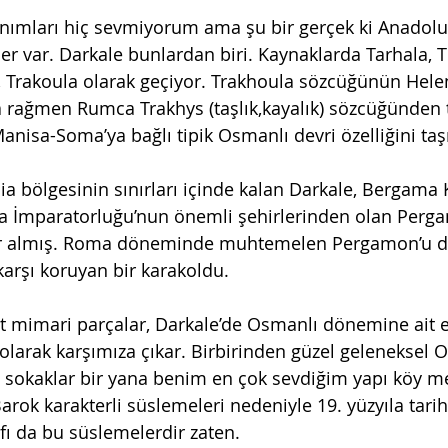
 tanımları hiç sevmiyorum ama şu bir gerçek ki Anadolu
er var. Darkale bunlardan biri. Kaynaklarda Tarhala, Tı
, Trakoula olarak geçiyor. Trakhoula sözcüğünün Helen
ağmen Rumca Trakhys (taşlık,kayalık) sözcüğünden tü
Manisa-Soma’ya bağlı tipik Osmanlı devri özelliğini taş
 bölgesinin sınırları içinde kalan Darkale, Bergama Kr
 İmparatorluğu’nun önemli şehirlerinden olan Perg
yer almış. Roma döneminde muhtemelen Pergamon’u 
karşı koruyan bir karakoldu.
 mimari parçalar, Darkale’de Osmanlı dönemine ait e
arak karşımıza çıkar. Birbirinden güzel geleneksel 
ğı sokaklar bir yana benim en çok sevdiğim yapı köy 
Barok karakterli süslemeleri nedeniyle 19. yüzyıla tar
afı da bu süslemelerdir zaten. 