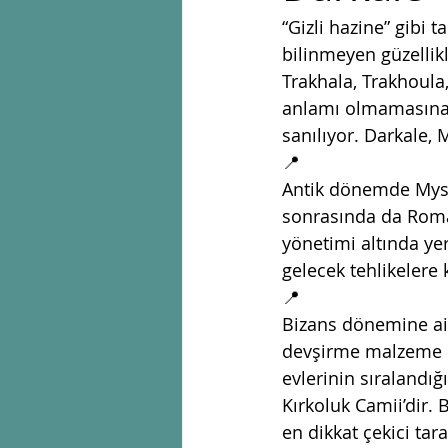
“Gizli hazine” gibi
bilinmeyen güzellikl
Trakhala, Trakhoula
anlamı olmamasına r
sanılıyor. Darkale, 
📍
Antik dönemde Mysia
sonrasında da Roma
yönetimi altında 
gelecek tehlikelere 
📍
Bizans dönemine ait
devşirme malzeme ol
evlerinin sıralandı
Kırkoluk Camii’dir. 
en dikkat çekici tar