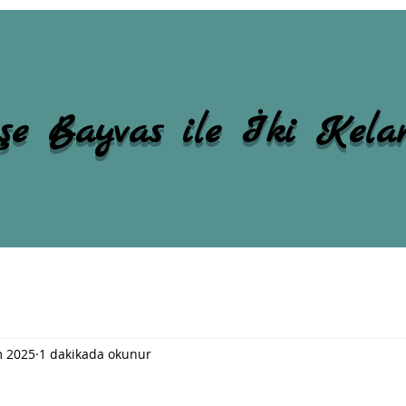
şe Bayvas ile İki Kel
m 2025
1 dakikada okunur