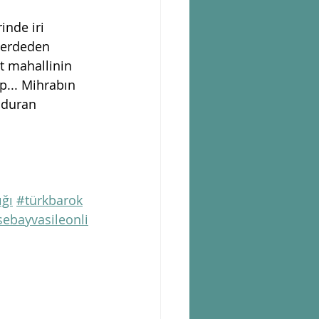
nde iri 
perdeden 
t mahallinin 
... Mihrabın 
 duran 
ğı
#türkbarok
ebayvasileonli