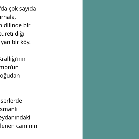
’da çok sayıda 
rhala, 
 dilinde bir 
retildiği 
ıyan bir köy.
allığı’nın 
amon’un 
doğudan 
serlerde 
Osmanlı 
meydanındaki 
ihlenen caminin 