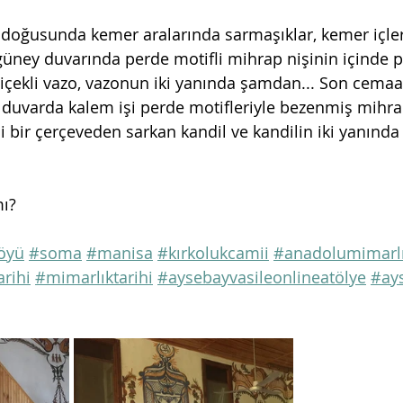
doğusunda kemer aralarında sarmaşıklar, kemer içleri
güney duvarında perde motifli mihrap nişinin içinde 
 çiçekli vazo, vazonun iki yanında şamdan... Son cemaa
duvarda kalem işi perde motifleriyle bezenmiş mihrap
i bir çerçeveden sarkan kandil ve kandilin iki yanında
mı?
öyü
#soma
#manisa
#kırkolukcamii
#anadolumimarlı
rihi
#mimarlıktarihi
#aysebayvasileonlineatölye
#ays