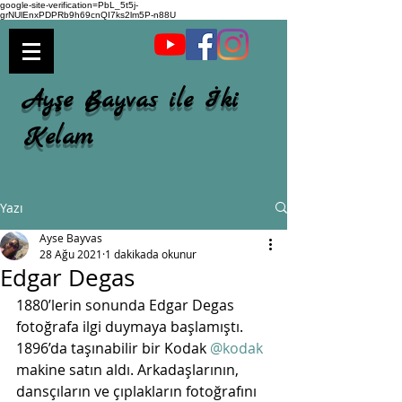
google-site-verification=PbL_5t5j-
grNUlEnxPDPRb9h69cnQI7ks2lm5P-n88U
Ayşe Bayvas ile İki
Kelam
Yazı
Ayse Bayvas
28 Ağu 2021
1 dakikada okunur
Edgar Degas
1880’lerin sonunda Edgar Degas 
fotoğrafa ilgi duymaya başlamıştı. 
1896’da taşınabilir bir Kodak 
@kodak
makine satın aldı. Arkadaşlarının, 
dansçıların ve çıplakların fotoğrafını 