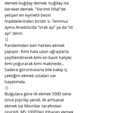
demek buğday demek; buğday ise 
bereket demek. “Verimli Hilal”de 
yetişen en kıymetli besin 
maddelerinden biridir o. Temmuz 
ayına Anadolu’da “orak ayı” ya da “ot 
ayı” denir.
🍞
Pandemiden beri herkes ekmek 
yapıyor. Kimi hala uzun uğraşlarla 
çeşitlendirerek kimi en basit haliyle; 
kimi yoğurarak kimi makinede... 
Sadece görüntüsüne bile bakıp iç 
çektiğim ekmek ustaları var 
hayatımda.
🍞
Bulgulara göre ilk ekmek 5000 sene 
önce pişirilip yendi, ilk artisanal 
ekmek ise Mısırlılar tarafından 
pişirildi. MS 1000’den itibaren ekmek 