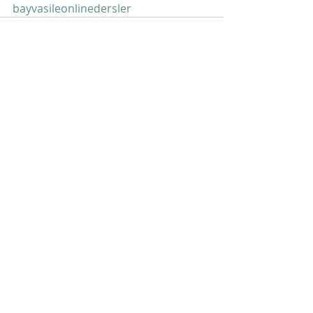
bayvasileonlinedersler
Son Yazılar
Hepsini Gör