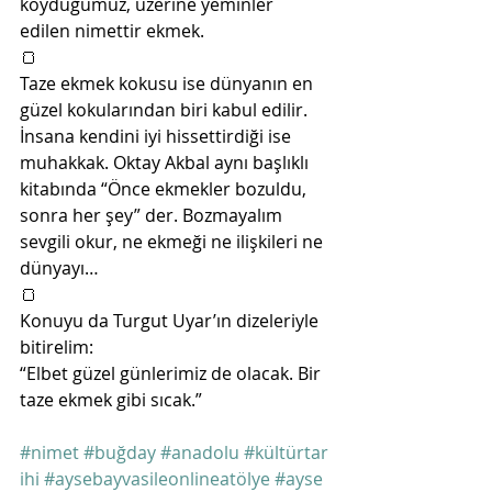
koyduğumuz, üzerine yeminler 
edilen nimettir ekmek. 
🍞
Taze ekmek kokusu ise dünyanın en 
güzel kokularından biri kabul edilir. 
İnsana kendini iyi hissettirdiği ise 
muhakkak. Oktay Akbal aynı başlıklı 
kitabında “Önce ekmekler bozuldu, 
sonra her şey” der. Bozmayalım 
sevgili okur, ne ekmeği ne ilişkileri ne 
dünyayı…
🍞
Konuyu da Turgut Uyar’ın dizeleriyle 
bitirelim:
“Elbet güzel günlerimiz de olacak. Bir 
taze ekmek gibi sıcak.” 
#nimet
#buğday
#anadolu
#kültürtar
ihi
#aysebayvasileonlineatölye
#ayse