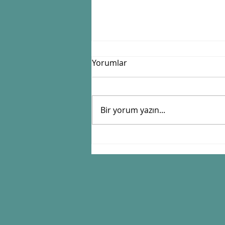
Yorumlar
Bir yorum yazın...
Zamanı Güneşle Tutan
Sistem