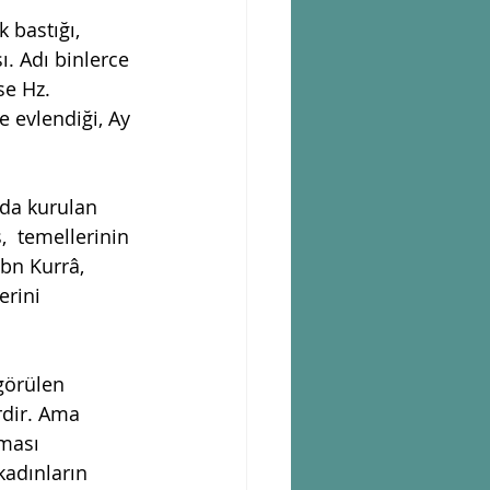
 bastığı,  
ı. Adı binlerce 
e Hz. 
e evlendiği, Ay 
da kurulan 
  temellerinin 
bn Kurrâ, 
erini 
görülen  
rdir. Ama 
lması 
kadınların 