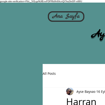
google-site-verification=PbL_5t5j-grNUlEnxPDPRb9h69cnQI7ks2lm5P-n88U
Ana Sayfa
Ay
All Posts
Ayse Bayvas
16 Ey
Harran