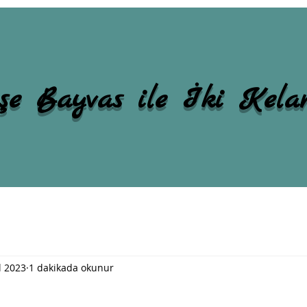
şe Bayvas ile İki Kel
l 2023
1 dakikada okunur