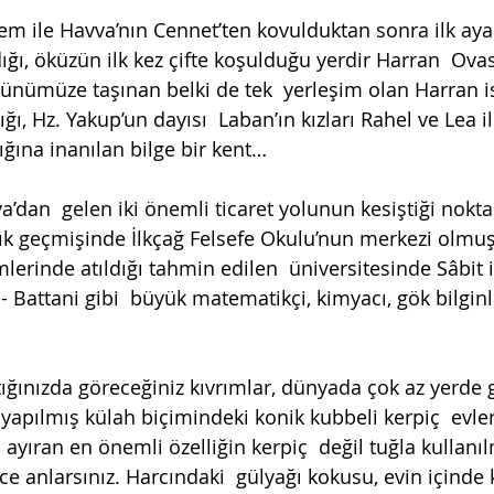
m ile Havva’nın Cennet’ten kovulduktan sonra ilk ayak
dığı, öküzün ilk kez çifte koşulduğu yerdir Harran  Ovas
ünümüze taşınan belki de tek  yerleşim olan Harran is
ğı, Hz. Yakup’un dayısı  Laban’ın kızları Rahel ve Lea il
dığına inanılan bilge bir kent… 
an  gelen iki önemli ticaret yolunun kesiştiği nokta
lık geçmişinde İlkçağ Felsefe Okulu’nun merkezi olmuş,
erinde atıldığı tahmin edilen  üniversitesinde Sâbit i
- Battani gibi  büyük matematikçi, kimyacı, gök bilginl
ığınızda göreceğiniz kıvrımlar, dünyada çok az yerde 
 yapılmış külah biçimindeki konik kubbeli kerpiç  evle
 ayıran en önemli özelliğin kerpiç  değil tuğla kullanı
ce anlarsınız. Harcındaki  gülyağı kokusu, evin içinde 