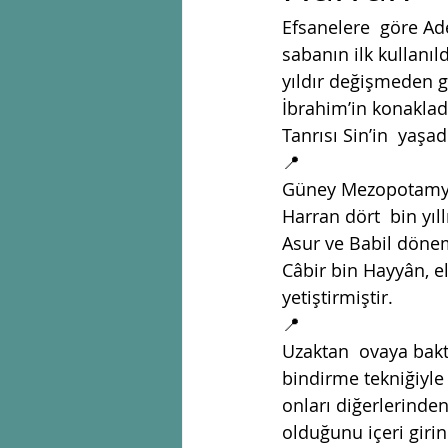
Efsanelere  göre Ade
sabanın ilk kullanıl
yıldır değişmeden g
İbrahim’in konakladı
Tanrısı Sin’in  yaşa
📍
Güney Mezopotamya’d
Harran dört  bin yıl
Asur ve Babil döneml
Câbir bin Hayyân, el
yetiştirmiştir. 
📍
Uzaktan  ovaya bakt
bindirme tekniğiyle
onları diğerlerinden
olduğunu içeri girin