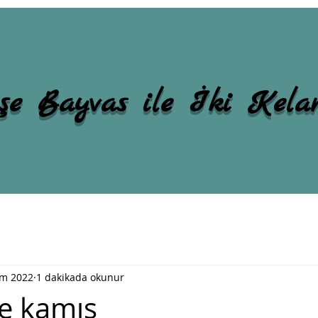
şe Bayvas ile İki Kel
em 2022
1 dakikada okunur
le kamış