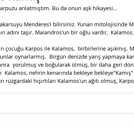
arpuzu anlatmıştım. Bu da onun aşk hikayesi…
karsuyu Menderes’i bilirsiniz. Yunan mitolojisinde M
nın adını taşır. Maiandros'un bir oğlu vardır,  Kalamos.
nın çocuğu Karpos ile Kalamos,  birbirlerine aşıkmış. 
yunlar oynarlarmış.  Birgün denizde yarış yapmaya kar
sonra  yorulmuş ve boğularak ölmüş, bir daha geri dö
  Kalamos, nehrin kenarında bekleye bekleye"Kamış" 
 rüzgardaki hışırtıları Kalamos'un ağıtı olmuş, Karpos