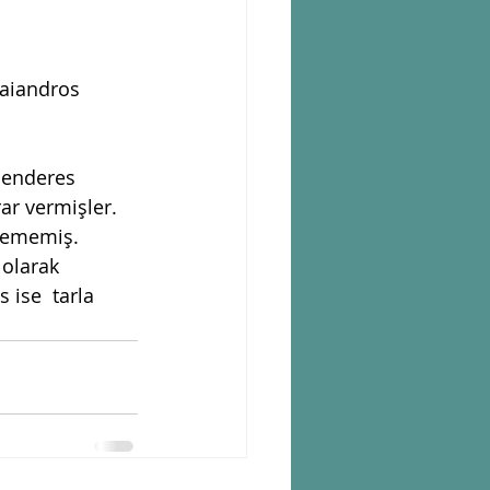
aiandros  
Menderes 
ar vermişler. 
nememiş. 
olarak 
 ise  tarla 