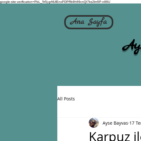
google-site-verification=PbL_5t5j-grNUlEnxPDPRb9h69cnQI7ks2lm5P-n88U
Ana Sayfa
Ay
All Posts
Ayse Bayvas
17 T
Karpuz i