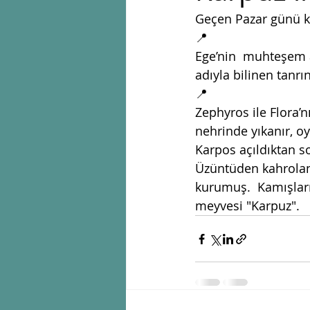
Geçen Pazar günü k
📍
Ege’nin  muhteşem a
adıyla bilinen tanrı
📍
Zephyros ile Flora’
nehrinde yıkanır, o
Karpos açıldıktan 
Üzüntüden kahrolan
kurumuş.  Kamışların
meyvesi "Karpuz". 