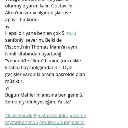
ölümüyle yarım kalır. Gustav ile 
Alma’nın zor ve ilginç ilişkisi ise 
apayrı bir konu. 
🎶
Hepsi bir yana ben en çok 5 
no.lu
senfoniyi severim. Belki de 
Visconti’nin Thomas Mann’ın aynı 
isimli kitabından uyarladığı 
“Venedik’te Ölüm” filmine (öncelikle 
kitaba) hayranlığımdandır. Öyle 
geçişler vardır ki orada başrolde olan 
müziktir. 
🎶
Bugün Mahler’in anısına ben gene 5. 
Senfoni’yi dinleyeceğim. Ya siz?
#klasikmüzik
#gustavemahler
#mahle
rsymphonyno5
#müzikruhungıdasıdı