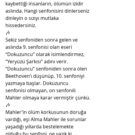
kaybettiği insanların, ölümün izidir 
aslında. Hangi senfonisini dinlerseniz 
dinleyin o sızıyı mutlaka 
hissedersiniz. 
🎶
Sekiz senfoniden sonra gelen ve 
aslında 9. senfonisi olan eseri 
“Dokuzuncu” olarak isimlendirmez, 
“Yeryüzü Şarkısı” adını verir. 
“Dokuzuncu” senfoniden sonra ölen 
Beethoven’ı düşünüp, 10. senfoniyi 
yazmaya başlar. Dokuzuncu 
senfonisi olmayan, on senfonili 
Mahler olmaya karar vermiştir çünkü.
🎶
Mahler’in ölüm korkusunun doruğa 
vardığı, eşi Alma Mahler ile sorunlar 
yaşadığı yıllarda bestelemekte 
olduğu bu senfoni, ne yazık ki 