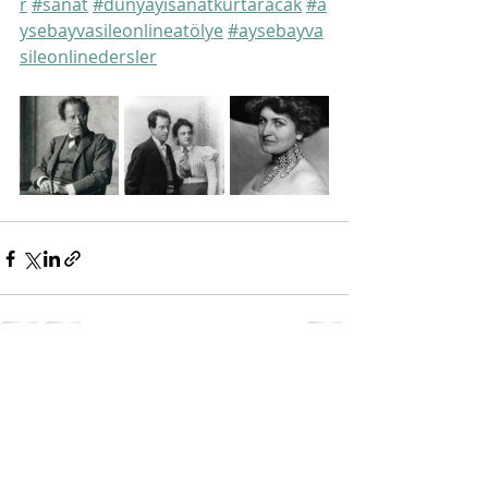
r
#sanat
#dünyayısanatkurtaracak
#a
ysebayvasileonlineatölye
#aysebayva
sileonlinedersler
Son Yazılar
Hepsini Gör