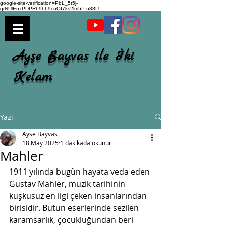
google-site-verification=PbL_5t5j-
grNUlEnxPDPRb9h69cnQI7ks2lm5P-n88U
Ayşe Bayvas ile İki
Kelam
Yazı
Ayse Bayvas
18 May 2025
1 dakikada okunur
Mahler
1911 yılında bugün hayata veda eden 
Gustav Mahler, müzik tarihinin 
kuşkusuz en ilgi çeken insanlarından 
birisidir. Bütün eserlerinde sezilen 
karamsarlık, çocukluğundan beri 