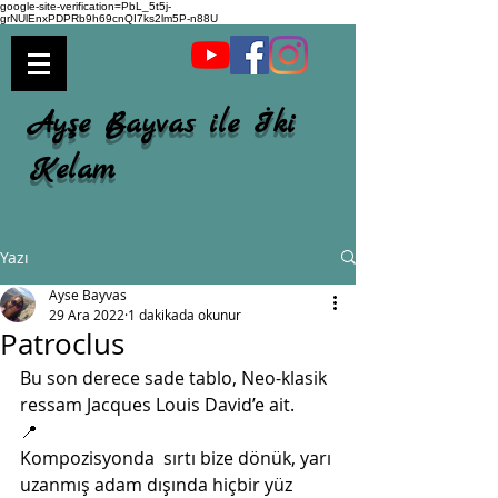
google-site-verification=PbL_5t5j-
grNUlEnxPDPRb9h69cnQI7ks2lm5P-n88U
Ayşe Bayvas ile İki
Kelam
Yazı
Ayse Bayvas
29 Ara 2022
1 dakikada okunur
Patroclus
Bu son derece sade tablo, Neo-klasik 
ressam Jacques Louis David’e ait. 
📍
Kompozisyonda  sırtı bize dönük, yarı 
uzanmış adam dışında hiçbir yüz 