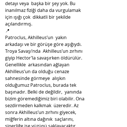
detayı veya  başka bir şey yok. Bu 
inanılmaz fiziği daha da vurgulamak 
için ışığı çok  dikkatli bir şekilde 
açılandırmış.
📍
Patroclus, Akhilleus’un  yakın 
arkadaşı ve bir görüşe göre aşığıydı. 
Troya Savaşı’nda  Akhilleus’un zırhını 
giyip Hector’la savaşırken öldürülür. 
Genellikle  arkasından ağlayan 
Akhilleus’un da olduğu cenaze 
sahnesinde görmeye  alışkın 
olduğumuz Patroclus, burada tek 
başınadır. Belki de değildir,  yanında 
bizim göremediğimiz biri olabilir. Ona 
sezdirmeden kalkmak  üzeredir. Az 
sonra Akhilleus’un zırhını giyecek, 
miğferin altına dağınık  saçlarını, 
siperliğe ise yüzünü saklayacaktır. 