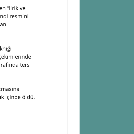
 “lirik ve 
endi resmini 
lan 
niği 
çekimlerinde 
rafında ters 
atmasına 
k içinde öldü. 