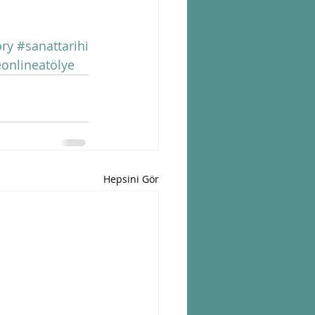
ory
#sanattarihi
onlineatölye
Hepsini Gör