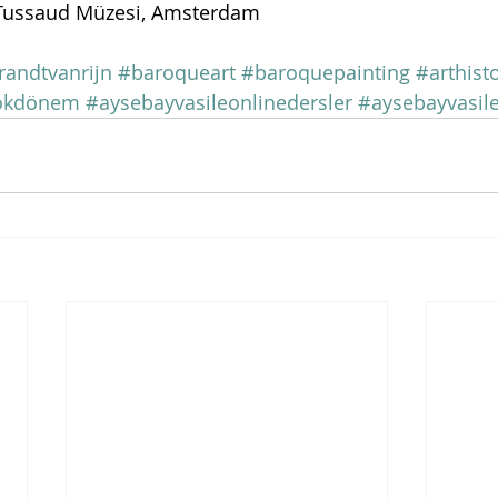
Tussaud Müzesi, Amsterdam
andtvanrijn
#baroqueart
#baroquepainting
#arthist
okdönem
#aysebayvasileonlinedersler
#aysebayvasile