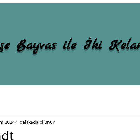
şe Bayvas ile İki Kel
em 2024
1 dakikada okunur
dt