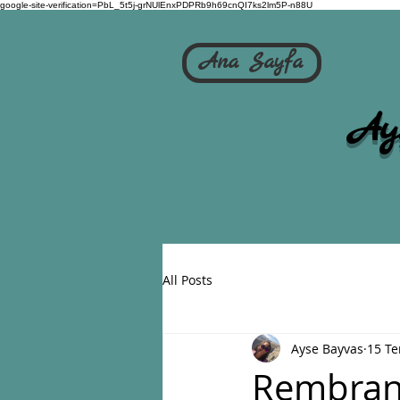
google-site-verification=PbL_5t5j-grNUlEnxPDPRb9h69cnQI7ks2lm5P-n88U
Ana Sayfa
Ay
All Posts
Ayse Bayvas
15 T
Rembran