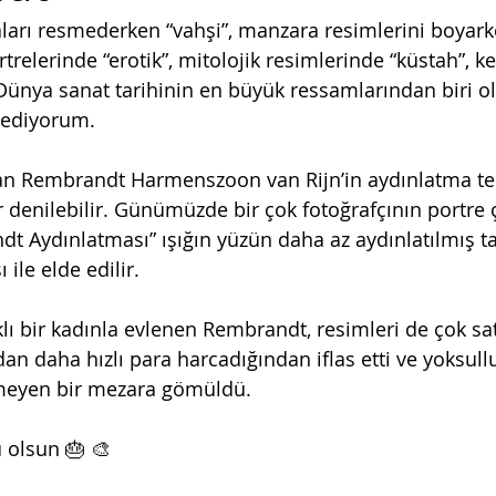
aları resmederken “vahşi”, manzara resimlerini boyarken
trelerinde “erotik”, mitolojik resimlerinde “küstah”, k
. Dünya sanat tarihinin en büyük ressamlarından biri o
 ediyorum.
n Rembrandt Harmenszoon van Rijn’in aydınlatma tek
 denilebilir. Günümüzde bir çok fotoğrafçının portre 
dt Aydınlatması” ışığın yüzün daha az aydınlatılmış ta
ile elde edilir.
ıklı bir kadınla evlenen Rembrandt, resimleri de çok s
n daha hızlı para harcadığından iflas etti ve yoksullu
nmeyen bir mezara gömüldü.
olsun 🎂 🎨