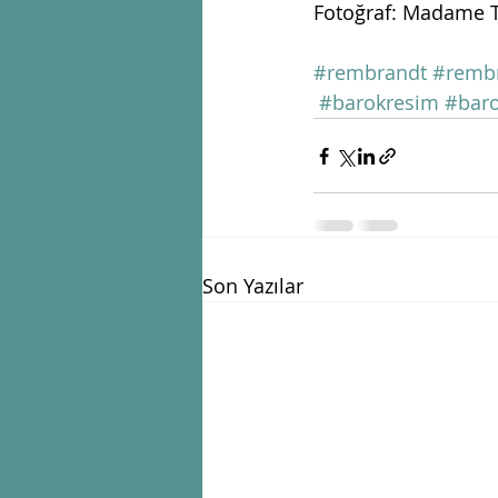
Fotoğraf: Madame 
#rembrandt
#rembr
#barokresim
#bar
Son Yazılar