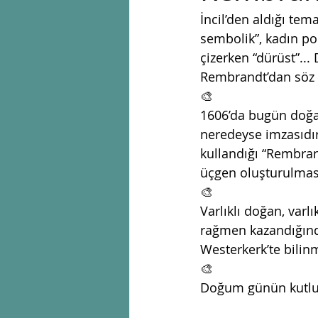
İncil’den aldığı tem
sembolik”, kadın por
çizerken “dürüst”..
Rembrandt’dan söz
🎨
1606’da bugün doğa
neredeyse imzasıdır
kullandığı “Rembran
üçgen oluşturulması 
🎨
Varlıklı doğan, varl
rağmen kazandığında
Westerkerk’te bili
🎨
Doğum günün kutlu 