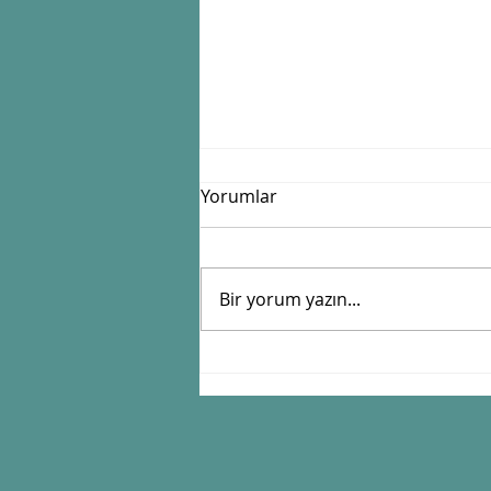
Yorumlar
Bir yorum yazın...
İstanbul’un ilk planlı
mahallesi