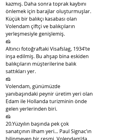
kazmış. Daha sonra toprak kaybını 
önlemek için barajlar oluşturmuşlar. 
Küçük bir balıkçı kasabası olan 
Volendam çiftçi ve balıkçıların 
yerleşmesiyle genişlemiş. 
🧀
Altıncı fotoğraftaki Visafslag, 1934’te 
inşa edilmiş. Bu ahşap bina eskiden 
balıkçıların müşterilerine balık 
sattıkları yer. 
🧀
Volendam, günümüzde 
yanıbaşındaki peynir üretim yeri olan 
Edam ile Hollanda turizminin önde 
gelen yerlerinden biri. 
🧀
20.Yüzyılın başında pek çok 
sanatçının ilham yeri... Paul Signac’ın 
bilinmeyen bir resmi, Volendam’da 