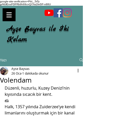
google-site-verification=PbL_5t5j-
grNUlEnxPDPRb9h69cnQI7ks2lm5P-n88U
Ayşe Bayvas ile İki
Kelam
Yazı
Ayse Bayvas
26 Oca
1 dakikada okunur
Volendam
Düzenli, huzurlu, Kuzey Denizi’nin 
kıyısında sıcacık bir kent.
🧀
Halk, 1357 yılında Zuiderzee’ye kendi 
limanlarını oluşturmak için bir kanal 