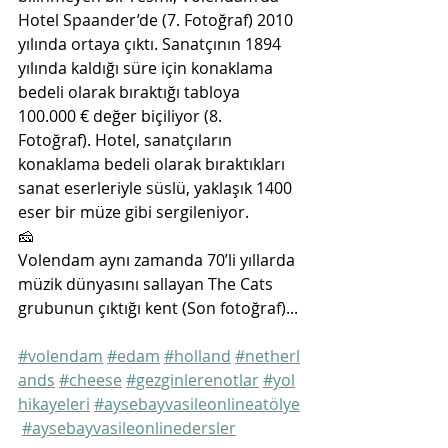
Hotel Spaander’de (7. Fotoğraf) 2010 
yılında ortaya çıktı. Sanatçının 1894 
yılında kaldığı süre için konaklama 
bedeli olarak bıraktığı tabloya 
100.000 € değer biçiliyor (8. 
Fotoğraf). Hotel, sanatçıların 
konaklama bedeli olarak bıraktıkları 
sanat eserleriyle süslü, yaklaşık 1400 
eser bir müze gibi sergileniyor. 
🧀
Volendam aynı zamanda 70’li yıllarda 
müzik dünyasını sallayan The Cats 
grubunun çıktığı kent (Son fotoğraf)...
#volendam
#edam
#holland
#netherl
ands
#cheese
#gezginlerenotlar
#yol
hikayeleri
#aysebayvasileonlineatölye
#aysebayvasileonlinedersler