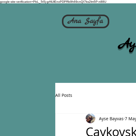
google-site-verification=PbL_5t5j-grNUlEnxPDPRb9h69cnQI7ks2lm5P-n88U
Ana Sayfa
Ay
All Posts
Ayse Bayvas
7 Ma
Çaykovsk