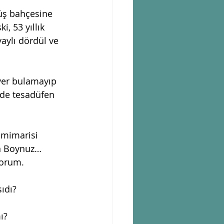
üş bahçesine 
, 53 yıllık 
aylı dördül ve 
 yer bulamayıp 
nde tesadüfen 
 mimarisi 
ın Boynuz… 
yorum. 
ıdı? 
ı? 