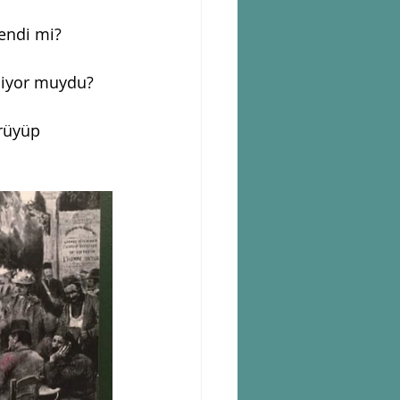
endi mi? 
liyor muydu?
rüyüp 