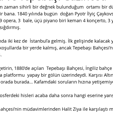
m zaman sihirli bir değnek bulunduğum  ortamı bir d
 bana. 1840 yılında bugün  doğan Pyotr İlyiç Çaykovski
9 opera, 3  bale, üçü piyano biri keman 4 konçerto, 3 y
sığdırmış. 
nda iki kez de  İstanbul’a gelmiş. İlk gelişinde kalacak
koşullarda bir yerde kalmış, ancak Tepebaşı Bahçesi’
. 
irin, 1880’de açılan  Tepebaşı Bahçesi, İngiliz bahçe
ra platformu  yapay bir gölün üzerindeydi. Karşısı Alt
  orada burada… Kafamdaki soruların hızına yetişemi
osferdeki hisleri acaba daha sonra hangi eserine yans
ahçesi’nin müdavimlerinden Halit Ziya ile karşılaştı m