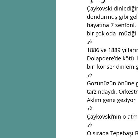
Çaykovski dinlediği
döndürmüş gibi gelir
hayatına 7 senfoni, 
bir çok oda  müziği 
🎶
1886 ve 1889 yılları
Dolapdere’de kötü  
bir  konser dinlemiş
🎶
Gözünüzün önüne get
tarzındaydı. Orkest
Aklım gene geziyor
🎶
Çaykovski’nin o atm
🎶
O sırada Tepebaşı B