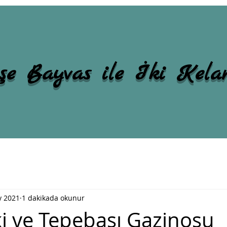
şe Bayvas ile İki Kel
y 2021
1 dakikada okunur
i ve Tepebaşı Gazinosu