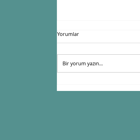
Yorumlar
Bir yorum yazın...
Zamanı Güneşle Tutan
Sistem