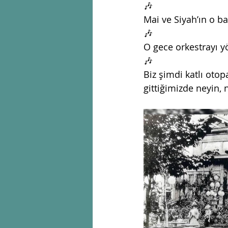
🎶
Mai ve Siyah’ın o ba
🎶
O gece orkestrayı 
🎶
Biz şimdi katlı oto
gittiğimizde neyin, 