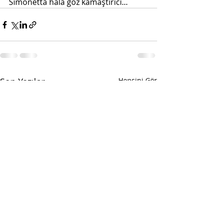
Simonetta hala göz kamaştırıcı...
Son Yazılar
Hepsini Gör