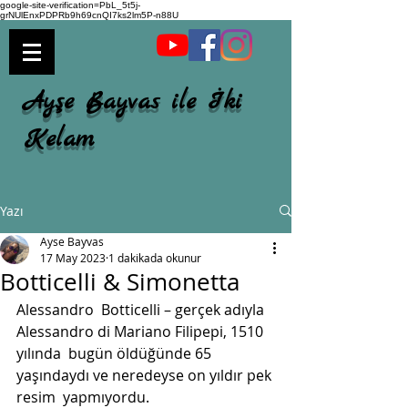
google-site-verification=PbL_5t5j-
grNUlEnxPDPRb9h69cnQI7ks2lm5P-n88U
Ayşe Bayvas ile İki
Kelam
Yazı
Ayse Bayvas
17 May 2023
1 dakikada okunur
Botticelli & Simonetta
Alessandro  Botticelli – gerçek adıyla 
Alessandro di Mariano Filipepi, 1510 
yılında  bugün öldüğünde 65 
yaşındaydı ve neredeyse on yıldır pek 
resim  yapmıyordu. 