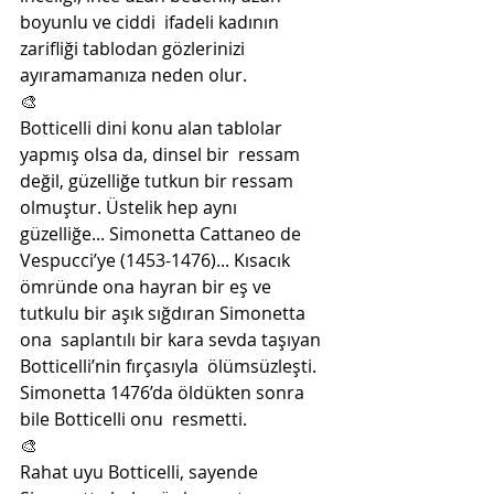
boyunlu ve ciddi  ifadeli kadının 
zarifliği tablodan gözlerinizi 
ayıramamanıza neden olur.  
🎨
Botticelli dini konu alan tablolar 
yapmış olsa da, dinsel bir  ressam 
değil, güzelliğe tutkun bir ressam 
olmuştur. Üstelik hep aynı  
güzelliğe... Simonetta Cattaneo de 
Vespucci’ye (1453-1476)... Kısacık  
ömründe ona hayran bir eş ve 
tutkulu bir aşık sığdıran Simonetta 
ona  saplantılı bir kara sevda taşıyan 
Botticelli’nin fırçasıyla  ölümsüzleşti. 
Simonetta 1476’da öldükten sonra 
bile Botticelli onu  resmetti. 
🎨
Rahat uyu Botticelli, sayende 