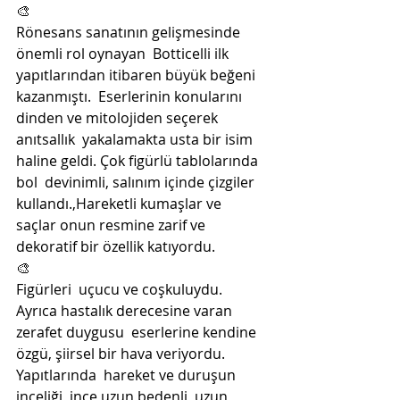
🎨
Rönesans sanatının gelişmesinde 
önemli rol oynayan  Botticelli ilk 
yapıtlarından itibaren büyük beğeni 
kazanmıştı.  Eserlerinin konularını 
dinden ve mitolojiden seçerek 
anıtsallık  yakalamakta usta bir isim 
haline geldi. Çok figürlü tablolarında 
bol  devinimli, salınım içinde çizgiler 
kullandı.,Hareketli kumaşlar ve  
saçlar onun resmine zarif ve 
dekoratif bir özellik katıyordu.
🎨
Figürleri  uçucu ve coşkuluydu. 
Ayrıca hastalık derecesine varan 
zerafet duygusu  eserlerine kendine 
özgü, şiirsel bir hava veriyordu. 
Yapıtlarında  hareket ve duruşun 
inceliği, ince uzun bedenli, uzun 