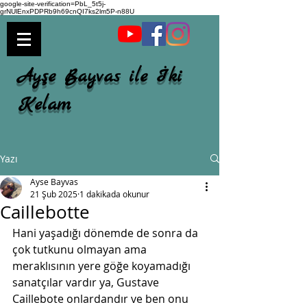
google-site-verification=PbL_5t5j-
grNUlEnxPDPRb9h69cnQI7ks2lm5P-n88U
Ayşe Bayvas ile İki
Kelam
Yazı
Ayse Bayvas
21 Şub 2025
1 dakikada okunur
Caillebotte
Hani yaşadığı dönemde de sonra da 
çok tutkunu olmayan ama 
meraklısının yere göğe koyamadığı 
sanatçılar vardır ya, Gustave 
Caillebote onlardandır ve ben onu 