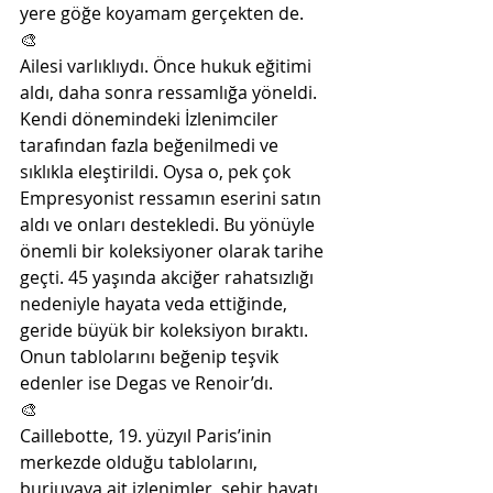
yere göğe koyamam gerçekten de. 
🎨
Ailesi varlıklıydı. Önce hukuk eğitimi 
aldı, daha sonra ressamlığa yöneldi. 
Kendi dönemindeki İzlenimciler 
tarafından fazla beğenilmedi ve 
sıklıkla eleştirildi. Oysa o, pek çok 
Empresyonist ressamın eserini satın 
aldı ve onları destekledi. Bu yönüyle 
önemli bir koleksiyoner olarak tarihe 
geçti. 45 yaşında akciğer rahatsızlığı 
nedeniyle hayata veda ettiğinde, 
geride büyük bir koleksiyon bıraktı. 
Onun tablolarını beğenip teşvik 
edenler ise Degas ve Renoir’dı. 
🎨
Caillebotte, 19. yüzyıl Paris’inin 
merkezde olduğu tablolarını, 
burjuvaya ait izlenimler, şehir hayatı, 