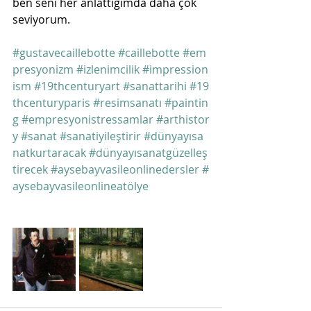
ben seni her anlattığımda daha çok 
seviyorum.
#gustavecaillebotte
#caillebotte
#em
presyonizm
#izlenimcilik
#impression
ism
#19thcenturyart
#sanattarihi
#19
thcenturyparis
#resimsanatı
#paintin
g
#empresyonistressamlar
#arthistor
y
#sanat
#sanatiyileştirir
#dünyayısa
natkurtaracak
#dünyayısanatgüzelleş
tirecek
#aysebayvasileonlinedersler
#
aysebayvasileonlineatölye