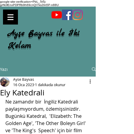
google-site-verification=PbL_5t5j-
grNUlEnxPDPRb9h69cnQI7ks2lm5P-n88U
Ayşe Bayvas ile İki
Kelam
Yazı
Ayse Bayvas
16 Oca 2023
1 dakikada okunur
Ely Katedrali
Ne zamandır bir  İngiliz Katedrali 
paylaşmıyordum, özlemişsinizdir. 
Bugünkü Katedral,  'Elizabeth: The 
Golden Age', 'The Other Boleyn Girl' 
ve 'The King's  Speech' için bir film 