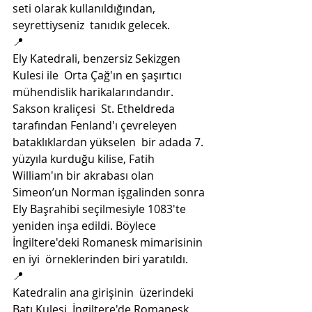
seti olarak kullanıldığından, 
seyrettiyseniz  tanıdık gelecek.
📍
Ely Katedrali, benzersiz Sekizgen 
Kulesi ile  Orta Çağ'ın en şaşırtıcı 
mühendislik harikalarındandır. 
Sakson kraliçesi  St. Etheldreda 
tarafından Fenland'ı çevreleyen 
bataklıklardan yükselen  bir adada 7. 
yüzyıla kurduğu kilise, Fatih 
William'ın bir akrabası olan  
Simeon’un Norman işgalinden sonra 
Ely Başrahibi seçilmesiyle 1083'te  
yeniden inşa edildi. Böylece 
İngiltere'deki Romanesk mimarisinin 
en iyi  örneklerinden biri yaratıldı.
📍
Katedralin ana girişinin  üzerindeki 
Batı Kulesi, İngiltere'de Romanesk 