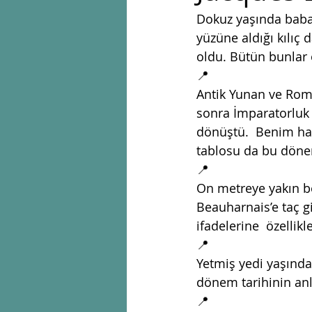
Dokuz yaşında babas
yüzüne aldığı kılıç
oldu. Bütün bunlar 
📍
Antik Yunan ve Roma
sonra İmparatorluk 
dönüştü.  Benim hal
tablosu da bu dönem
📍
On metreye yakın bo
Beauharnais’e taç gi
ifadelerine  özellikl
📍
Yetmiş yedi yaşında
dönem tarihinin anl
📍