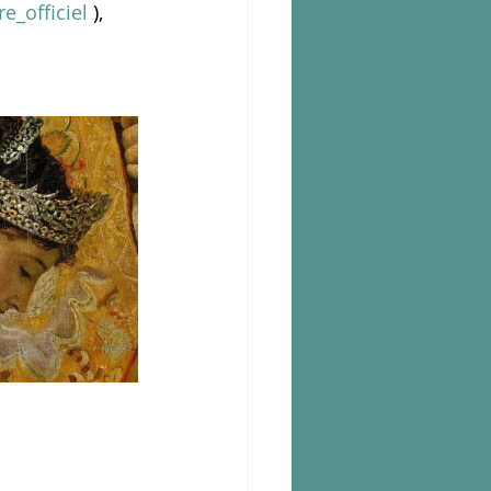
_officiel
 ), 