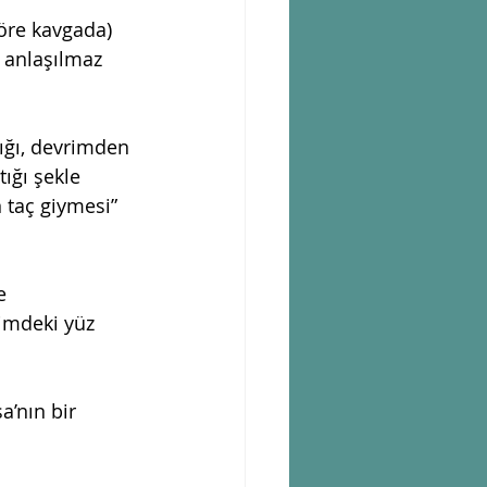
öre kavgada) 
 anlaşılmaz 
ığı, devrimden 
ığı şekle 
taç giymesi”  
e 
simdeki yüz 
’nın bir 