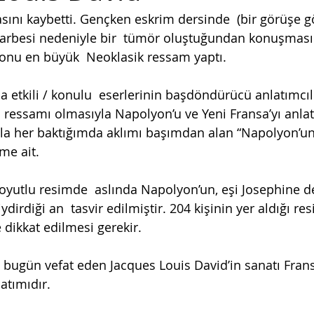
ını kaybetti. Gençken eskrim dersinde  (bir görüşe g
 darbesi nedeniyle bir  tümör oluştuğundan konuşması
onu en büyük  Neoklasik ressam yaptı.
 etkili / konulu  eserlerinin başdöndürücü anlatımcıl
 ressamı olmasıyla Napolyon’u ve Yeni Fransa’yı anlatt
a her baktığımda aklımı başımdan alan “Napolyon’un 
e ait. 
yutlu resimde  aslında Napolyon’un, eşi Josephine d
ydirdiği an  tasvir edilmiştir. 204 kişinin yer aldığı re
e dikkat edilmesi gerekir.
 bugün vefat eden Jacques Louis David’in sanatı Fransa
atımıdır. 