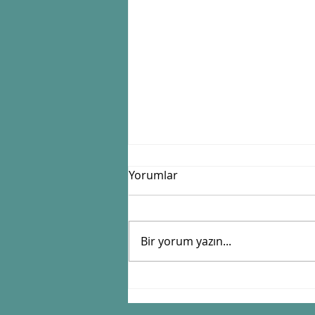
Yorumlar
Bir yorum yazın...
Zamanı Güneşle Tutan
Sistem