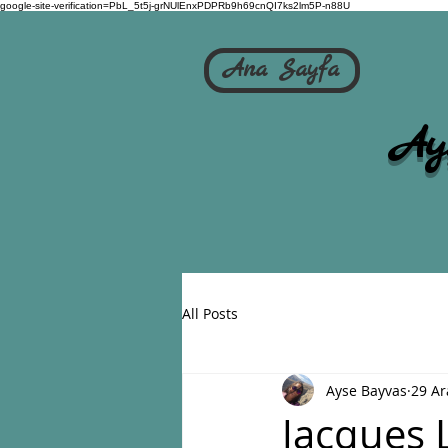
google-site-verification=PbL_5t5j-grNUlEnxPDPRb9h69cnQI7ks2lm5P-n88U
Ana Sayfa
Ay
All Posts
Ayse Bayvas
29 Ar
Jacques 