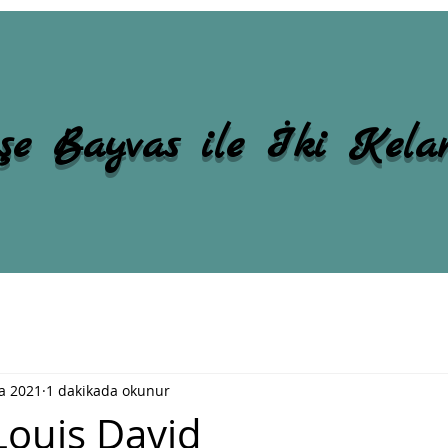
şe Bayvas ile İki Kel
a 2021
1 dakikada okunur
Louis David