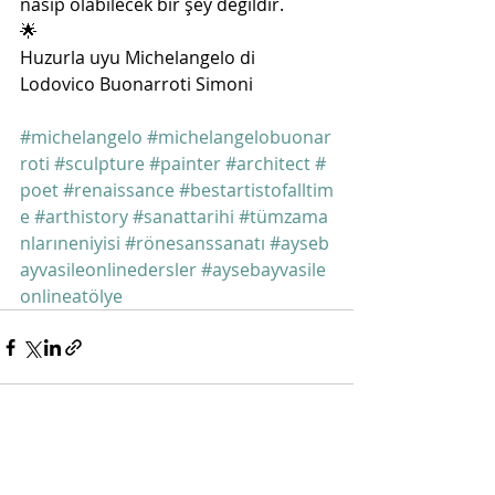
nasip olabilecek bir şey değildir. 
🌟
Huzurla uyu Michelangelo di 
Lodovico Buonarroti Simoni 
#michelangelo
#michelangelobuonar
roti
#sculpture
#painter
#architect
#
poet
#renaissance
#bestartistofalltim
e
#arthistory
#sanattarihi
#tümzama
nlarıneniyisi
#rönesanssanatı
#ayseb
ayvasileonlinedersler
#aysebayvasile
onlineatölye
Son Yazılar
Hepsini Gör