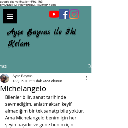
google-site-verification=PbL_5t5j-
grNUlEnxPDPRb9h69cnQI7ks2lm5P-n88U
Ayşe Bayvas ile İki
Kelam
Yazı
Ayse Bayvas
18 Şub 2025
1 dakikada okunur
Michelangelo
Bilenler bilir, sanat tarihinde 
sevmediğim, anlatmaktan keyif 
almadığım bir tek sanatçı bile yoktur. 
Ama Michelangelo benim için her 
şeyin başıdır ve gene benim için 