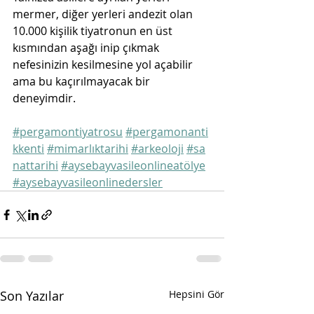
mermer, diğer yerleri andezit olan 
10.000 kişilik tiyatronun en üst 
kısmından aşağı inip çıkmak 
nefesinizin kesilmesine yol açabilir 
ama bu kaçırılmayacak bir 
deneyimdir. 
#pergamontiyatrosu
#pergamonanti
kkenti
#mimarlıktarihi
#arkeoloji
#sa
nattarihi
#aysebayvasileonlineatölye
#aysebayvasileonlinedersler
Son Yazılar
Hepsini Gör