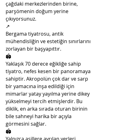
çağdaki merkezlerinden birine, 
parşömenin doğum yerine 
çıkıyorsunuz.
↗️
Bergama tiyatrosu, antik 
mühendisliğin ve estetiğin sınırlarını 
zorlayan bir başyapıttır. 
🏟️
Yaklaşık 70 derece eğikliğe sahip 
tiyatro, nefes kesen bir panoramaya 
sahiptir. Akropolün çok dar ve sarp 
bir yamacına inşa edildiği için 
mimarlar yatay yayılma yerine dikey 
yükselmeyi tercih etmişlerdir. Bu 
diklik, en arka sırada oturan birinin 
bile sahneyi harika bir açıyla 
görmesini sağlar.
🏟️
Yalnızca asillere ayrılan yerleri 