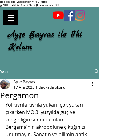
google-site-verification=PbL_5t5j-
grNUlEnxPDPRb9h69cnQI7ks2lm5P-n88U
Ayşe Bayvas ile İki
Kelam
Yazı
Ayse Bayvas
17 Ara 2025
1 dakikada okunur
Pergamon
Yol kıvrıla kıvrıla yukarı, çok yukarı 
çıkarken MÖ 3. yüzyılda güç ve 
zenginliğin sembolü olan 
Bergama’nın akropolüne çıktığınızı 
unutmayın. Sanatın ve bilimin antik 