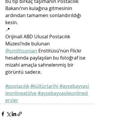
bu tip birkaç taşımanın Postacılık 
Bakanı’nın kulağına gitmesinin 
ardından tamamen sonlandırıldığı 
kesin. 
📍
Orijinali ABD Ulusal Postacılık 
Müzesi’nde bulunan 
@smithsonian
 Enstitüsü’nün Flickr 
hesabında paylaşılan bu fotoğraf ise 
mizahi amaçla sahnelenmiş bir 
görüntü sadece. 
#postacılık
#kültürtarihi
#aysebayvasi
leonlineatölye
#aysebayvasileonlined
ersler