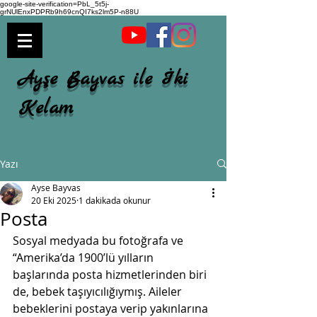
google-site-verification=PbL_5t5j-
grNUlEnxPDPRb9h69cnQI7ks2lm5P-n88U
Ayşe Bayvas ile İki
Kelam
Yazı
Ayse Bayvas
20 Eki 2025
1 dakikada okunur
Posta
Sosyal medyada bu fotoğrafa ve 
“Amerika’da 1900’lü yılların 
başlarında posta hizmetlerinden biri 
de, bebek taşıyıcılığıymış. Aileler 
bebeklerini postaya verip yakınlarına 