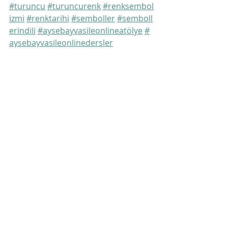
#turuncu
#turuncurenk
#renksembol
izmi
#renktarihi
#semboller
#semboll
erindili
#aysebayvasileonlineatölye
#
aysebayvasileonlinedersler
Son Yazılar
Hepsini Gör