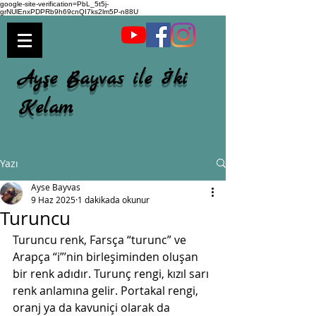
google-site-verification=PbL_5t5j-
grNUlEnxPDPRb9h69cnQI7ks2lm5P-n88U
Ayşe Bayvas ile İki
Kelam
Yazı
Ayse Bayvas
9 Haz 2025
1 dakikada okunur
Turuncu
Turuncu renk, Farsça “turunc” ve 
Arapça “i”’nin birleşiminden oluşan 
bir renk adıdır. Turunç rengi, kızıl sarı 
renk anlamına gelir. Portakal rengi, 
oranj ya da kavuniçi olarak da 