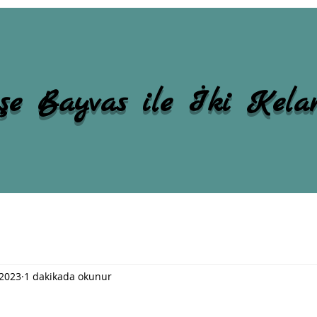
şe Bayvas ile İki Kel
 2023
1 dakikada okunur