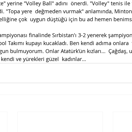
" yerine "Volley Ball" adını  önerdi. "Volley" tenis ile
mdi. "Topa yere  değmeden vurmak" anlamında, Minton
lliğine çok  uygun düştüğü için bu ad hemen benims
mpiyonası finalinde Sırbistan'ı 3-2 yenerek şampiyon
ybol Takımı kupayı kucakladı. Ben kendi adıma onlara  
ygun bulmuyorum. Onlar Atatürk’ün kızları…  Çağdaş, uy
 kendi ve yürekleri güzel  kadınlar…