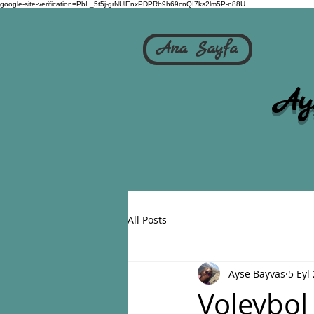
google-site-verification=PbL_5t5j-grNUlEnxPDPRb9h69cnQI7ks2lm5P-n88U
Ana Sayfa
Ay
All Posts
Ayse Bayvas
5 Eyl
Voleybol