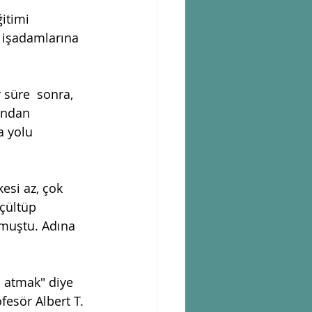
itimi 
  işadamlarına 
 süre  sonra, 
undan 
a yolu 
si az, çok  
çültüp 
lmuştu. Adına 
 atmak" diye  
esör Albert T. 