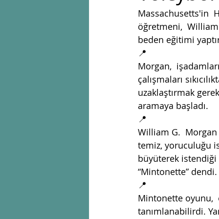
Massachusetts'in  H
öğretmeni,  William
beden eğitimi yaptı
📍
Morgan,  işadamları
çalışmaları sıkıcılı
uzaklaştırmak gerekt
aramaya başladı.
📍
William G.  Morgan 
temiz, yoruculuğu is
büyüterek istendiği
“Mintonette” dendi.
📍
Mintonette oyunu,  
tanımlanabilirdi. Y