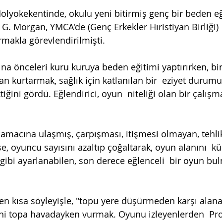
olyokekentinde, okulu yeni bitirmiş genç bir beden eğ
 G. Morgan, YMCA'de (Genç Erkekler Hıristiyan Birliği)
rmakla görevlendirilmişti.
na önceleri kuru kuruya beden eğitimi yaptırırken, bir
ktan kurtarmak, sağlık için katlanılan bir  eziyet durum
iğini gördü. Eğlendirici, oyun  niteliği olan bir çalışm
amacına ulaşmış, çarpışması, itişmesi olmayan, tehlike
e, oyuncu sayısını azaltıp çoğaltarak, oyun alanını  kü
 gibi ayarlanabilen, son derece eğlenceli  bir oyun bu
en kısa söyleyişle, "topu yere düşürmeden karşı alana
ani topa havadayken vurmak. Oyunu izleyenlerden  Prof