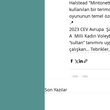
Halstead "Mintonette
kullanılan bir teri
oyununun temel öze
📍
2023 CEV Avrupa  Şa
A  Milli Kadın Vole
“sultan” tanımını u
çalışkan… Tebrikler,
Son Yazılar