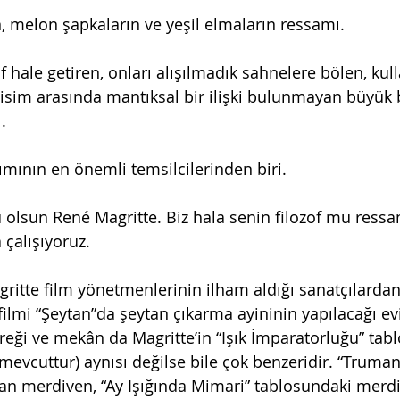
n, melon şapkaların ve yeşil elmaların ressamı.
f hale getiren, onları alışılmadık sahnelere bölen, kull
sim arasında mantıksal bir ilişki bulunmayan büyük b
.
mının en önemli temsilcilerinden biri.
olsun René Magritte. Biz hala senin filozof mu ress
çalışıyoruz.
gritte film yönetmenlerinin ilham aldığı sanatçılardan
 filmi “Şeytan”da şeytan çıkarma ayininin yapılacağı e
ireği ve mekân da Magritte’in “Işık İmparatorluğu” tab
u mevcuttur) aynısı değilse bile çok benzeridir. “Trum
n merdiven, “Ay Işığında Mimari” tablosundaki merdiv