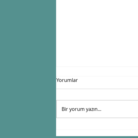
Yorumlar
Bir yorum yazın...
Zamanı Güneşle Tutan
Sistem