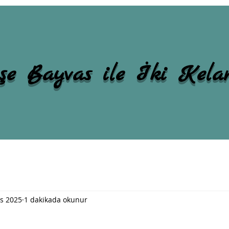
şe Bayvas ile İki Kel
s 2025
1 dakikada okunur