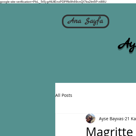
google-site-verification=PbL_5t5j-grNUlEnxPDPRb9h69cnQI7ks2lm5P-n88U
Ana Sayfa
Ay
All Posts
Ayse Bayvas
21 Ka
Magritte