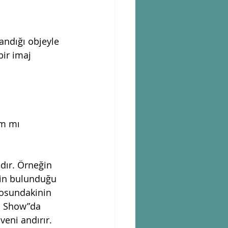
andığı objeyle 
ir imaj 
am mı 
dır. Örneğin 
vin bulunduğu 
losundakinin 
an Show”da 
eni andırır. 