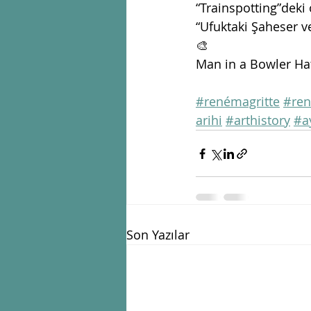
“Trainspotting”deki
“Ufuktaki Şaheser 
🎨
Man in a Bowler Hat
#renémagritte
#ren
arihi
#arthistory
#a
Son Yazılar