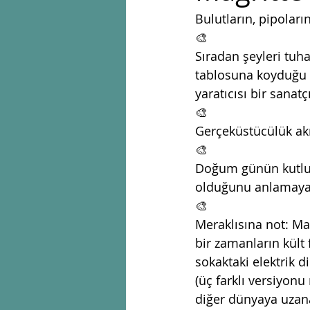
Bulutların, pipoları
🎨
Sıradan şeyleri tuha
tablosuna koyduğu i
yaratıcısı bir sanatçı
🎨
Gerçeküstücülük akı
🎨
Doğum günün kutlu 
olduğunu anlamaya 
🎨
Meraklısına not: Ma
bir zamanların kült
sokaktaki elektrik d
(üç farklı versiyon
diğer dünyaya uzana