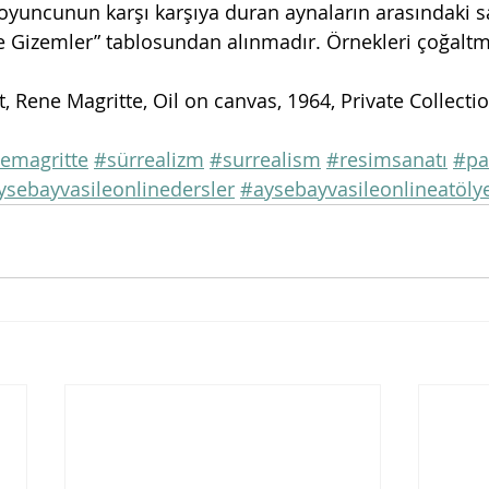
 oyuncunun karşı karşıya duran aynaların arasındaki s
ve Gizemler” tablosundan alınmadır. Örnekleri çoğal
, Rene Magritte, Oil on canvas, 1964, Private Collecti
emagritte
#sürrealizm
#surrealism
#resimsanatı
#pa
ysebayvasileonlinedersler
#aysebayvasileonlineatöly