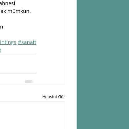
ahnesi 
tmak mümkün. 
on
intings
#sanatt
e
Hepsini Gör