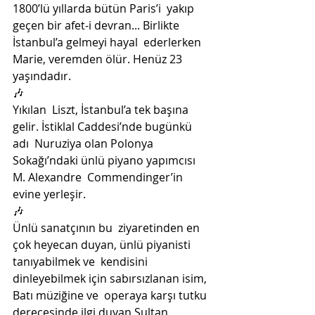
1800’lü yıllarda bütün Paris’i  yakıp 
geçen bir afet-i devran... Birlikte 
İstanbul’a gelmeyi hayal  ederlerken 
Marie, veremden ölür. Henüz 23 
yaşındadır.
🎶
Yıkılan  Liszt, İstanbul’a tek başına 
gelir. İstiklal Caddesi’nde bugünkü 
adı  Nuruziya olan Polonya 
Sokağı’ndaki ünlü piyano yapımcısı 
M. Alexandre  Commendinger’in 
evine yerleşir.
🎶
Ünlü sanatçının bu  ziyaretinden en 
çok heyecan duyan, ünlü piyanisti 
tanıyabilmek ve  kendisini 
dinleyebilmek için sabırsızlanan isim, 
Batı müziğine ve  operaya karşı tutku 
derecesinde ilgi duyan Sultan 