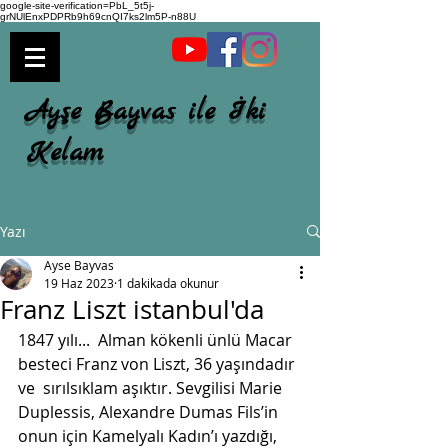
google-site-verification=PbL_5t5j-
grNUlEnxPDPRb9h69cnQI7ks2lm5P-n88U
Ayşe Bayvas ile İki
Kelam
Yazı
Ayse Bayvas
19 Haz 2023
1 dakikada okunur
Franz Liszt istanbul'da
1847 yılı...  Alman kökenli ünlü Macar 
besteci Franz von Liszt, 36 yaşındadır 
ve  sırılsıklam aşıktır. Sevgilisi Marie 
Duplessis, Alexandre Dumas Fils’in  
onun için Kamelyalı Kadın’ı yazdığı, 