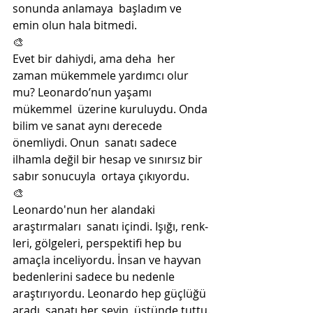
sonunda anlamaya  başladım ve 
emin olun hala bitmedi.
🎨
Evet bir dahiydi, ama deha  her 
zaman mükemmele yardımcı olur 
mu? Leonardo’nun yaşamı 
mükemmel  üzerine kuruluydu. Onda 
bilim ve sanat aynı derecede 
önemliydi. Onun  sanatı sadece 
ilhamla değil bir hesap ve sınırsız bir 
sabır sonucuyla  ortaya çıkıyordu.
🎨
Leonardo'nun her alandaki 
araştırmaları  sanatı içindi. Işığı, renk­
leri, gölgeleri, perspektifi hep bu  
amaçla inceliyordu. İnsan ve hayvan 
bedenlerini sadece bu nedenle  
araştırıyordu. Leonardo hep güçlüğü 
aradı, sanatı her şeyin  üstünde tuttu.