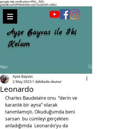
google-site-verification=PbL_5t5j-
grNUlEnxPDPRb9h69cnQI7ks2lm5P-n88U
Ayşe Bayvas ile İki
Kelam
Yazı
Ayse Bayvas
2 May 2023
1 dakikada okunur
Leonardo
Charles Baudelaire onu  “derin ve 
karanlık bir ayna” olarak 
tanımlamıştı. Okuduğumda beni 
sarsan  bu cümleyi gerçekten 
anladığımda  Leonardo’yu da 