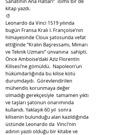
Sanatının Ana Hatları”  isimli bir de 
kitap yazdı. 
🎨
Leonardo da Vinci 1519 yılında  
bugün Fransa Kralı I. Françoise’nın 
himayesinde Cloux şatosunda vefat  
ettiğinde “Kralın Başressamı, Mimarı 
ve Teknik Uzmanı” ünvanına  sahipti.  
Önce Amboise’daki Aziz Florentin 
Kilisesi’ne gömüldü.  Napoleon’un 
hükümdarlığında bu kilise kötü 
durumdaydı.  Görevlendirilen 
mühendis korunmaya değer 
olmadığı gerekçesiyle  tamamen yıktı 
ve taşları şatonun onarımında 
kullandı. Yaklaşık 60 yıl  sonra 
kilisenin bulunduğu alan kazıldığında 
üstünde Leonardo da  Vinci’nin 
adının yazılı olduğu bir kitabe ve 