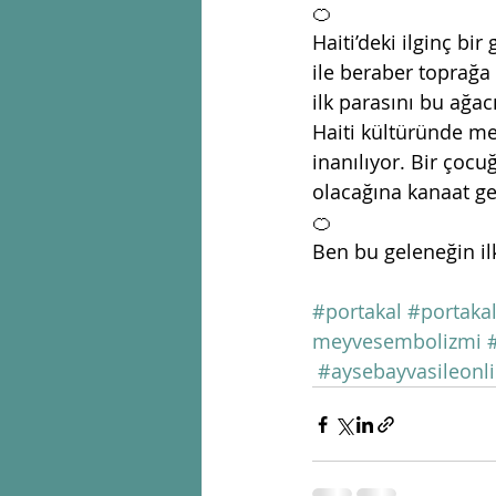
🍊
Haiti’deki ilginç bi
ile beraber toprağa
ilk parasını bu ağac
Haiti kültüründe me
inanılıyor. Bir çoc
olacağına kanaat get
🍊
Ben bu geleneğin i
#portakal
#portaka
meyvesembolizmi
#aysebayvasileonli