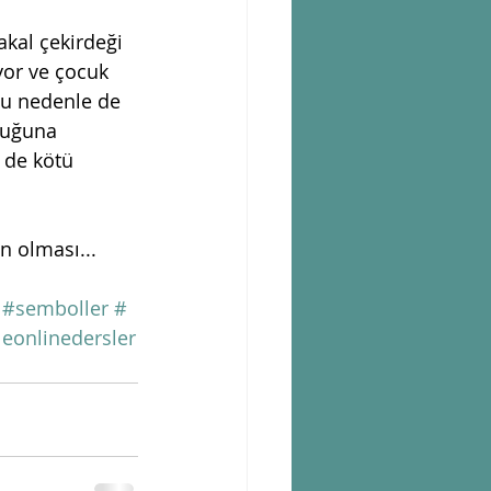
akal çekirdeği 
yor ve çocuk 
Bu nedenle de 
duğuna 
 de kötü 
n olması...
#semboller
#
eonlinedersler