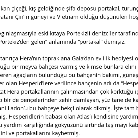
an çiçeği, kış geldiğinde şifa deposu portakal, turunçg
atanı Çin’in güneyi ve Vietnam olduğu düşünülen hoş
ygınlaşmasıyla eski kıtaya Portekizli denizciler tarafınd
Portekiz’den gelen” anlamında “portakal” demişiz. 
tanrıça Hera’nın toprak ana Gaia’dan evlilik hediyesi o
uğu bir meyva bahçesi varmış ve kimse bunlara elini
eren ağaçların bulunduğu bu bahçenin bakımı, güneşi
er olan Hesperid’lere verilince bahçenin adı da “Hespe
at Hera portakallarının çalınmasından çok korktuğu i
 bir de pençelerinden zehir damlayan, yüz tane de ka
 yani Ladon’u bu bahçeye bekçi olarak dikmiş. İşte tam
iş. Hesperidlerin babası olan Atlas’ı kendisine yardım
u yardım karşılığında gökyüzünü sırtında taşımayı kab
ini ve portakallarını kaybetmiş.