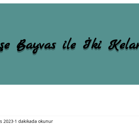
şe Bayvas ile İki Kel
s 2023
1 dakikada okunur