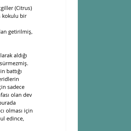
iller (Citrus) 
 kokulu bir 
an getirilmiş, 
larak aldığı 
 sürmezmiş. 
n battığı 
ridlerin 
çin sadece 
fası olan dev 
 burada 
cı olması için 
ul edince, 