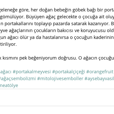
r geleneğe göre, her doğan bebeğin göbek bağı bir port
 gömülüyor. Büyüyen ağaç gelecekte o çocuğa ait olu
ın portakallarını toplayıp pazarda satarak kazanıyor. 
yve ağaçlarının çocukların bakıcısı ve koruyucusu ol
uğun ağacı ölür ya da hastalanırsa o çocuğun kaderinin
iriliyor.
lk kısmını pek beğeniyorum doğrusu. O ağacın çocuğu
lağacı
#portakalmeyvesi
#portakalçiçeği
#orangefruit
#ağaçsembolizmi
#mitolojivesemboller
#aysebayvasil
neatölye