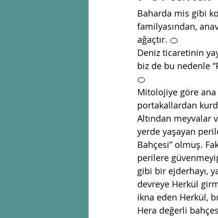
Baharda mis gibi kok
familyasından, anav
ağaçtır. 🍊
Deniz ticaretinin ya
biz de bu nedenle “
🍊
Mitolojiye göre ana 
portakallardan kurd
Altından meyvalar v
yerde yaşayan peril
Bahçesi” olmuş. Fak
perilere güvenmeyip
gibi bir ejderhayı,
devreye Herkül girm
ikna eden Herkül, b
Hera değerli bahçes