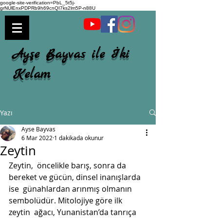
google-site-verification=PbL_5t5j-
grNUlEnxPDPRb9h69cnQI7ks2lm5P-n88U
Ayşe Bayvas ile İki
Kelam
Yazı
Ayse Bayvas
6 Mar 2022
1 dakikada okunur
Zeytin
Zeytin,  öncelikle barış, sonra da 
bereket ve gücün, dinsel inanışlarda 
ise  günahlardan arınmış olmanın 
sembolüdür. Mitolojiye göre ilk 
zeytin  ağacı, Yunanistan’da tanrıça 